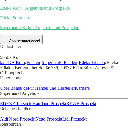
Edeka Köln - Angebote und Prospekte
Edeka Sortiment
Supermarkt Köln - Angebote und Prospekte
App herunterladen!
Du bist hier
50667 Köln
kaufDA Köln
Filialen
Supermarkt Filialen
Edeka Filialen
Edeka
Filiale - Berrenrather Straße 339, 50937 Köln-Sülz - Adresse &
Öffnungszeiten
Unternehmen
Über Bonial.de
Für Handel und Hersteller
Karriere
Supermarkt Angebote
EDEKA Prospekt
Kaufland Prospekt
REWE Prospekt
Beliebte Händler
Aldi Nord Prospekt
Netto Prospekt
Lidl Prospekt
Ressourcen