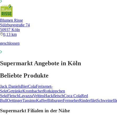
Blumen Risse
Sülzburgstraße 74
50937 Köln
0,13 km
geschlossen
Supermarkt Angebote in Köln
Beliebte Produkte
Jack Daniels
Bier
Cola
Freixenet-
Sekt
Getränke
Krombacher
Rotkäppchen
Sekt
Fleisch
Lavazza
Veltins
Hackfleisch
Coca Cola
Red
Bull
Oettinger
Tassimo
Kaffee
Bitburger
Fernseher
Rinderfilet
Schweinefil
Supermarkt Filialen in der Nähe