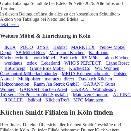
Gratis Tabaluga-Schultüte bei Edeka & Netto 2026: Alle Infos und
Termine!
In diesem Beitrag erfährst du alles zu der kostenlosen Schultüten-
Aktion von Tabaluga bei Netto und Edeka.
...
Jetzt lesen
Weitere Möbel & Einrichtung in Köln
IKEA
POCO
JYSK
Habitat
MARKTEX
Yellow Möbel
Depot
SB Möbel Boss
Marquardt Küchen
Kaufmann
Küchentechnik
porta Möbel
Breitbach
RS Möbel
alma Küchen
werkhaus
tedox
Lederland
WHO'S PERFECT.
Ligne Roset
BoConcept
Grüne Erde Möbel
Küche&Co
WK Wohnen
ÖkoControl-Möbelfachhändler
MEDA Küchenfachmarkt
Polster
Aktuell
Multipolster
matratzen direct
Dassbach Küchen
Holzconnection
Raum Jan Sterck GmbH
GARANT Gutes
Wohnen
GARANT Küchen Areal
GARANT Wohndesign
Trösser - Der Polstermöbel-Spezialist
Matratzen Concord
AUPING
ROLLER
Istikbal
KüchenTreff
MFO Matratzen
Küchen Smidt Filialen in Köln finden
Hier findest Du eine Übersicht aller Küchen Smidt Geschäfte und
Filialen in Köln. Zu jeder Filiale bekommst Du per Klick weitere