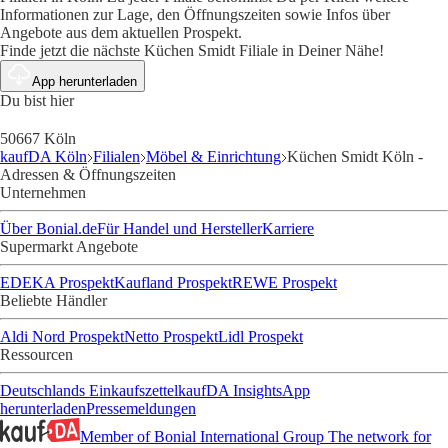
Informationen zur Lage, den Öffnungszeiten sowie Infos über
Angebote aus dem aktuellen Prospekt.
Finde jetzt die nächste Küchen Smidt Filiale in Deiner Nähe!
App herunterladen
Du bist hier
50667 Köln
kaufDA Köln
Filialen
Möbel & Einrichtung
Küchen Smidt Köln -
Adressen & Öffnungszeiten
Unternehmen
Über Bonial.de
Für Handel und Hersteller
Karriere
Supermarkt Angebote
EDEKA Prospekt
Kaufland Prospekt
REWE Prospekt
Beliebte Händler
Aldi Nord Prospekt
Netto Prospekt
Lidl Prospekt
Ressourcen
Deutschlands Einkaufszettel
kaufDA Insights
App
herunterladen
Pressemeldungen
Member of Bonial International Group
The network for