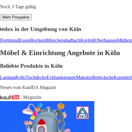
Noch 3 Tage gültig
Mehr Prospekte
tedox in der Umgebung von Köln
Dortmund
Essen
Bochum
Mönchengladbach
Krefeld
Oberhausen
Mülhei
Möbel & Einrichtung Angebote in Köln
Beliebte Produkte in Köln
Laminat
Rollo
Tischdecke
Eckbankgruppe
Matratze
Bettwäsche
Kunststof
Neues vom KaufDA Magazin