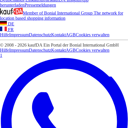
herunterladen
Pressemeldungen
Member of Bonial International Group
The network for
location based shopping information
DE
FR
Hilfe
Impressum
Datenschutz
Kontakt
AGB
Cookies verwalten
© 2008 - 2026 kaufDA Ein Portal der Bonial International GmbH
Hilfe
Impressum
Datenschutz
Kontakt
AGB
Cookies verwalten
1