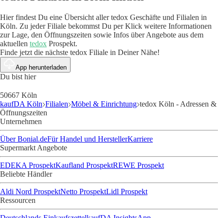
Hier findest Du eine Übersicht aller tedox Geschäfte und Filialen in
Köln. Zu jeder Filiale bekommst Du per Klick weitere Informationen
zur Lage, den Öffnungszeiten sowie Infos über Angebote aus dem
aktuellen
tedox
Prospekt.
Finde jetzt die nächste tedox Filiale in Deiner Nähe!
App herunterladen
Du bist hier
50667 Köln
kaufDA Köln
Filialen
Möbel & Einrichtung
tedox Köln - Adressen &
Öffnungszeiten
Unternehmen
Über Bonial.de
Für Handel und Hersteller
Karriere
Supermarkt Angebote
EDEKA Prospekt
Kaufland Prospekt
REWE Prospekt
Beliebte Händler
Aldi Nord Prospekt
Netto Prospekt
Lidl Prospekt
Ressourcen
Deutschlands Einkaufszettel
kaufDA Insights
App