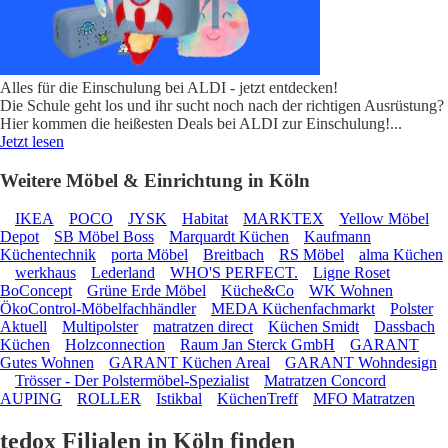
Alles für die Einschulung bei ALDI - jetzt entdecken!
Die Schule geht los und ihr sucht noch nach der richtigen Ausrüstung?
Hier kommen die heißesten Deals bei ALDI zur Einschulung!
...
Jetzt lesen
Weitere Möbel & Einrichtung in Köln
IKEA
POCO
JYSK
Habitat
MARKTEX
Yellow Möbel
Depot
SB Möbel Boss
Marquardt Küchen
Kaufmann
Küchentechnik
porta Möbel
Breitbach
RS Möbel
alma Küchen
werkhaus
Lederland
WHO'S PERFECT.
Ligne Roset
BoConcept
Grüne Erde Möbel
Küche&Co
WK Wohnen
ÖkoControl-Möbelfachhändler
MEDA Küchenfachmarkt
Polster
Aktuell
Multipolster
matratzen direct
Küchen Smidt
Dassbach
Küchen
Holzconnection
Raum Jan Sterck GmbH
GARANT
Gutes Wohnen
GARANT Küchen Areal
GARANT Wohndesign
Trösser - Der Polstermöbel-Spezialist
Matratzen Concord
AUPING
ROLLER
Istikbal
KüchenTreff
MFO Matratzen
tedox Filialen in Köln finden