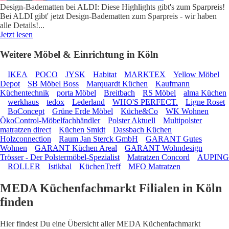
Design-Badematten bei ALDI: Diese Highlights gibt's zum Sparpreis!
Bei ALDI gibt' jetzt Design-Badematten zum Sparpreis - wir haben
alle Details!
...
Jetzt lesen
Weitere Möbel & Einrichtung in Köln
IKEA
POCO
JYSK
Habitat
MARKTEX
Yellow Möbel
Depot
SB Möbel Boss
Marquardt Küchen
Kaufmann
Küchentechnik
porta Möbel
Breitbach
RS Möbel
alma Küchen
werkhaus
tedox
Lederland
WHO'S PERFECT.
Ligne Roset
BoConcept
Grüne Erde Möbel
Küche&Co
WK Wohnen
ÖkoControl-Möbelfachhändler
Polster Aktuell
Multipolster
matratzen direct
Küchen Smidt
Dassbach Küchen
Holzconnection
Raum Jan Sterck GmbH
GARANT Gutes
Wohnen
GARANT Küchen Areal
GARANT Wohndesign
Trösser - Der Polstermöbel-Spezialist
Matratzen Concord
AUPING
ROLLER
Istikbal
KüchenTreff
MFO Matratzen
MEDA Küchenfachmarkt Filialen in Köln
finden
Hier findest Du eine Übersicht aller MEDA Küchenfachmarkt