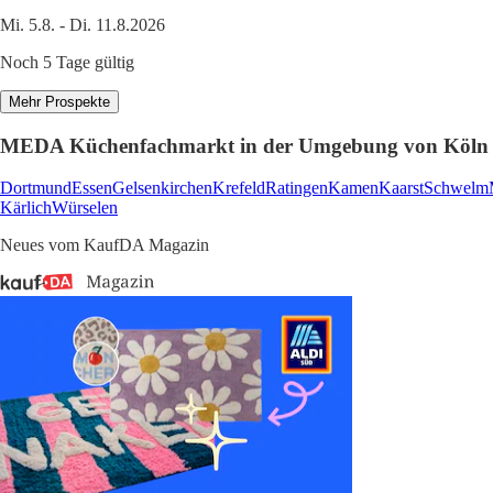
Mi. 5.8. - Di. 11.8.2026
Noch 5 Tage gültig
Mehr Prospekte
MEDA Küchenfachmarkt in der Umgebung von Köln
Dortmund
Essen
Gelsenkirchen
Krefeld
Ratingen
Kamen
Kaarst
Schwelm
Kärlich
Würselen
Neues vom KaufDA Magazin