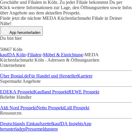
Geschäfte und Filialen in Köln. Zu jeder Filiale bekommst Du per
Klick weitere Informationen zur Lage, den Öffnungszeiten sowie Infos
über Angebote aus dem aktuellen Prospekt.
Finde jetzt die nächste MEDA Küchenfachmarkt Filiale in Deiner
Nähe!
App herunterladen
Du bist hier
50667 Köln
kaufDA Köln
Filialen
Möbel & Einrichtung
MEDA
Küchenfachmarkt Köln - Adressen & Öffnungszeiten
Unternehmen
Über Bonial.de
Für Handel und Hersteller
Karriere
Supermarkt Angebote
EDEKA Prospekt
Kaufland Prospekt
REWE Prospekt
Beliebte Händler
Aldi Nord Prospekt
Netto Prospekt
Lidl Prospekt
Ressourcen
Deutschlands Einkaufszettel
kaufDA Insights
App
herunterladen
Pressemeldungen