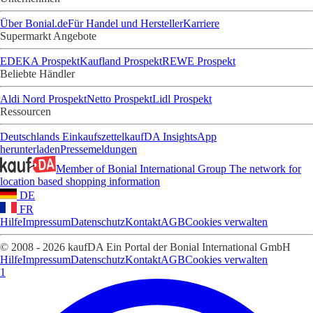
Über Bonial.de
Für Handel und Hersteller
Karriere
Supermarkt Angebote
EDEKA Prospekt
Kaufland Prospekt
REWE Prospekt
Beliebte Händler
Aldi Nord Prospekt
Netto Prospekt
Lidl Prospekt
Ressourcen
Deutschlands Einkaufszettel
kaufDA Insights
App
herunterladen
Pressemeldungen
Member of Bonial International Group
The network for
location based shopping information
DE
FR
Hilfe
Impressum
Datenschutz
Kontakt
AGB
Cookies verwalten
© 2008 - 2026 kaufDA Ein Portal der Bonial International GmbH
Hilfe
Impressum
Datenschutz
Kontakt
AGB
Cookies verwalten
1