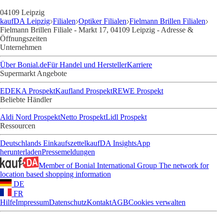
04109 Leipzig
kaufDA Leipzig
Filialen
Optiker Filialen
Fielmann Brillen Filialen
Fielmann Brillen Filiale - Markt 17, 04109 Leipzig - Adresse &
Öffnungszeiten
Unternehmen
Über Bonial.de
Für Handel und Hersteller
Karriere
Supermarkt Angebote
EDEKA Prospekt
Kaufland Prospekt
REWE Prospekt
Beliebte Händler
Aldi Nord Prospekt
Netto Prospekt
Lidl Prospekt
Ressourcen
Deutschlands Einkaufszettel
kaufDA Insights
App
herunterladen
Pressemeldungen
Member of Bonial International Group
The network for
location based shopping information
DE
FR
Hilfe
Impressum
Datenschutz
Kontakt
AGB
Cookies verwalten