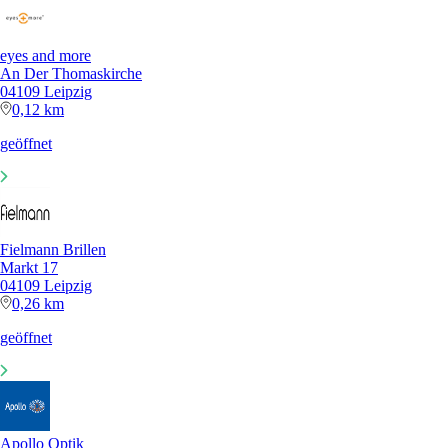
eyes and more
An Der Thomaskirche
04109 Leipzig
0,12 km
geöffnet
Fielmann Brillen
Markt 17
04109 Leipzig
0,26 km
geöffnet
Apollo Optik