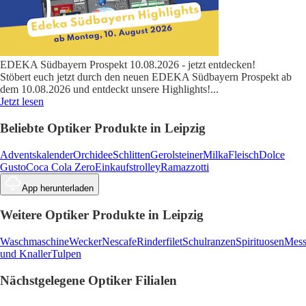
EDEKA Südbayern Prospekt 10.08.2026 - jetzt entdecken!
Stöbert euch jetzt durch den neuen EDEKA Südbayern Prospekt ab
dem 10.08.2026 und entdeckt unsere Highlights!
...
Jetzt lesen
Beliebte Optiker Produkte in Leipzig
Adventskalender
Orchidee
Schlitten
Gerolsteiner
Milka
Fleisch
Dolce
Gusto
Coca Cola Zero
Einkaufstrolley
Ramazzotti
App herunterladen
Weitere Optiker Produkte in Leipzig
Waschmaschine
Wecker
Nescafe
Rinderfilet
Schulranzen
Spirituosen
Mess
und Knaller
Tulpen
Nächstgelegene Optiker Filialen