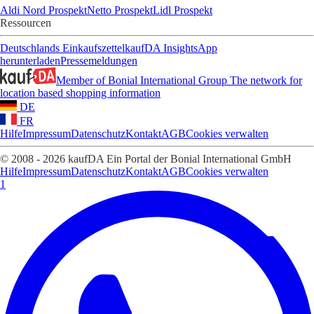
Aldi Nord Prospekt
Netto Prospekt
Lidl Prospekt
Ressourcen
Deutschlands Einkaufszettel
kaufDA Insights
App
herunterladen
Pressemeldungen
Member of Bonial International Group
The network for
location based shopping information
DE
FR
Hilfe
Impressum
Datenschutz
Kontakt
AGB
Cookies verwalten
© 2008 - 2026 kaufDA Ein Portal der Bonial International GmbH
Hilfe
Impressum
Datenschutz
Kontakt
AGB
Cookies verwalten
1