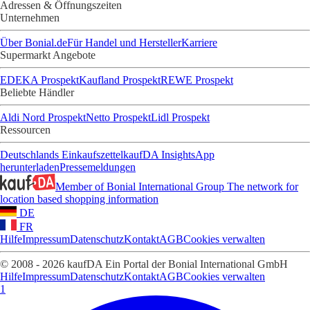
Adressen & Öffnungszeiten
Unternehmen
Über Bonial.de
Für Handel und Hersteller
Karriere
Supermarkt Angebote
EDEKA Prospekt
Kaufland Prospekt
REWE Prospekt
Beliebte Händler
Aldi Nord Prospekt
Netto Prospekt
Lidl Prospekt
Ressourcen
Deutschlands Einkaufszettel
kaufDA Insights
App
herunterladen
Pressemeldungen
Member of Bonial International Group
The network for
location based shopping information
DE
FR
Hilfe
Impressum
Datenschutz
Kontakt
AGB
Cookies verwalten
© 2008 - 2026 kaufDA Ein Portal der Bonial International GmbH
Hilfe
Impressum
Datenschutz
Kontakt
AGB
Cookies verwalten
1