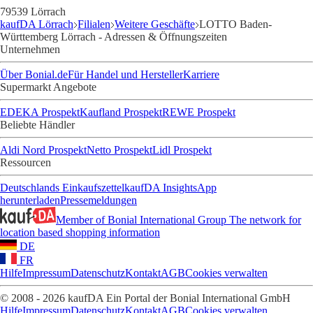
79539 Lörrach
kaufDA Lörrach
Filialen
Weitere Geschäfte
LOTTO Baden-
Württemberg Lörrach - Adressen & Öffnungszeiten
Unternehmen
Über Bonial.de
Für Handel und Hersteller
Karriere
Supermarkt Angebote
EDEKA Prospekt
Kaufland Prospekt
REWE Prospekt
Beliebte Händler
Aldi Nord Prospekt
Netto Prospekt
Lidl Prospekt
Ressourcen
Deutschlands Einkaufszettel
kaufDA Insights
App
herunterladen
Pressemeldungen
Member of Bonial International Group
The network for
location based shopping information
DE
FR
Hilfe
Impressum
Datenschutz
Kontakt
AGB
Cookies verwalten
© 2008 - 2026 kaufDA Ein Portal der Bonial International GmbH
Hilfe
Impressum
Datenschutz
Kontakt
AGB
Cookies verwalten