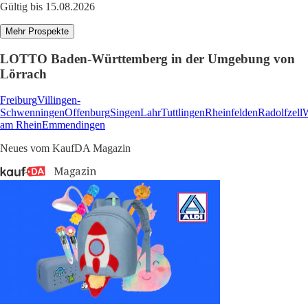
Gültig bis 15.08.2026
Mehr Prospekte
LOTTO Baden-Württemberg in der Umgebung von
Lörrach
Freiburg
Villingen-
Schwenningen
Offenburg
Singen
Lahr
Tuttlingen
Rheinfelden
Radolfzell
W
am Rhein
Emmendingen
Neues vom KaufDA Magazin