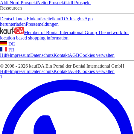
Aldi Nord Prospekt
Netto Prospekt
Lidl Prospekt
Ressourcen
Deutschlands Einkaufszettel
kaufDA Insights
App
herunterladen
Pressemeldungen
Member of Bonial International Group
The network for
location based shopping information
DE
FR
Hilfe
Impressum
Datenschutz
Kontakt
AGB
Cookies verwalten
© 2008 - 2026 kaufDA Ein Portal der Bonial International GmbH
Hilfe
Impressum
Datenschutz
Kontakt
AGB
Cookies verwalten
1