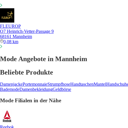
FLEUROP
O7 Heinrich-Vetter-Passage 9
68161 Mannheim
0,08 km
Mode Angebote in Mannheim
Beliebte Produkte
Damenjacke
Portemonnaie
Strumpfhose
Handtaschen
Mantel
Handschuh
Bademode
Damenbekleidung
Geldbörse
Mode Filialen in der Nähe
Reebok