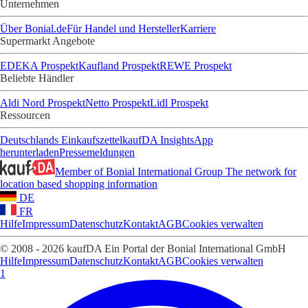
Unternehmen
Über Bonial.de
Für Handel und Hersteller
Karriere
Supermarkt Angebote
EDEKA Prospekt
Kaufland Prospekt
REWE Prospekt
Beliebte Händler
Aldi Nord Prospekt
Netto Prospekt
Lidl Prospekt
Ressourcen
Deutschlands Einkaufszettel
kaufDA Insights
App
herunterladen
Pressemeldungen
Member of Bonial International Group
The network for
location based shopping information
DE
FR
Hilfe
Impressum
Datenschutz
Kontakt
AGB
Cookies verwalten
© 2008 - 2026 kaufDA Ein Portal der Bonial International GmbH
Hilfe
Impressum
Datenschutz
Kontakt
AGB
Cookies verwalten
1