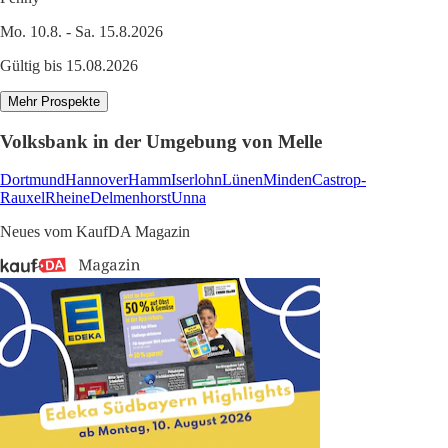
Mo. 10.8. - Sa. 15.8.2026
Gültig bis 15.08.2026
Mehr Prospekte
Volksbank in der Umgebung von Melle
Dortmund
Hannover
Hamm
Iserlohn
Lünen
Minden
Castrop-
Rauxel
Rheine
Delmenhorst
Unna
Neues vom KaufDA Magazin