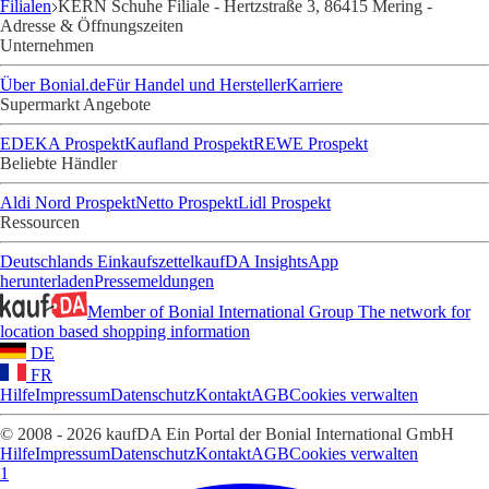
Filialen
KERN Schuhe Filiale - Hertzstraße 3, 86415 Mering -
Adresse & Öffnungszeiten
Unternehmen
Über Bonial.de
Für Handel und Hersteller
Karriere
Supermarkt Angebote
EDEKA Prospekt
Kaufland Prospekt
REWE Prospekt
Beliebte Händler
Aldi Nord Prospekt
Netto Prospekt
Lidl Prospekt
Ressourcen
Deutschlands Einkaufszettel
kaufDA Insights
App
herunterladen
Pressemeldungen
Member of Bonial International Group
The network for
location based shopping information
DE
FR
Hilfe
Impressum
Datenschutz
Kontakt
AGB
Cookies verwalten
© 2008 - 2026 kaufDA Ein Portal der Bonial International GmbH
Hilfe
Impressum
Datenschutz
Kontakt
AGB
Cookies verwalten
1