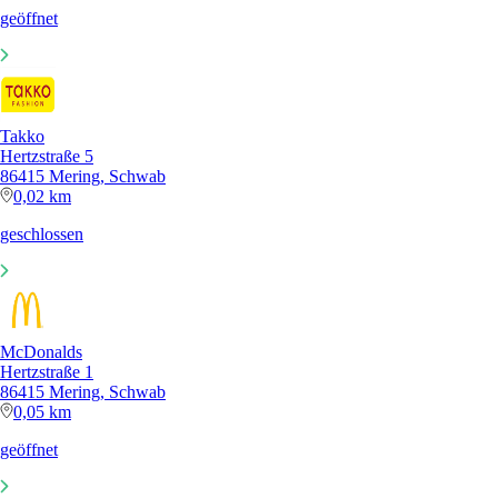
geöffnet
Takko
Hertzstraße 5
86415 Mering, Schwab
0,02 km
geschlossen
McDonalds
Hertzstraße 1
86415 Mering, Schwab
0,05 km
geöffnet