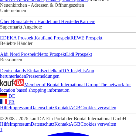
Neuenkirchen - Adressen & Öffnungszeiten
Unternehmen
Über Bonial.de
Für Handel und Hersteller
Karriere
Supermarkt Angebote
EDEKA Prospekt
Kaufland Prospekt
REWE Prospekt
Beliebte Händler
Aldi Nord Prospekt
Netto Prospekt
Lidl Prospekt
Ressourcen
Deutschlands Einkaufszettel
kaufDA Insights
App
herunterladen
Pressemeldungen
Member of Bonial International Group
The network for
location based shopping information
DE
FR
Hilfe
Impressum
Datenschutz
Kontakt
AGB
Cookies verwalten
© 2008 - 2026 kaufDA Ein Portal der Bonial International GmbH
Hilfe
Impressum
Datenschutz
Kontakt
AGB
Cookies verwalten
1