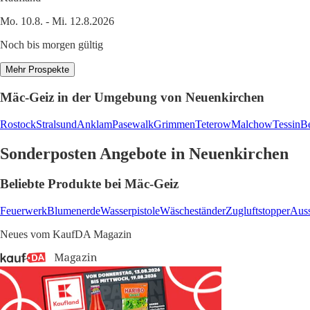
Mo. 10.8. - Mi. 12.8.2026
Noch bis morgen gültig
Mehr Prospekte
Mäc-Geiz in der Umgebung von Neuenkirchen
Rostock
Stralsund
Anklam
Pasewalk
Grimmen
Teterow
Malchow
Tessin
B
Sonderposten Angebote in Neuenkirchen
Beliebte Produkte bei Mäc-Geiz
Feuerwerk
Blumenerde
Wasserpistole
Wäscheständer
Zugluftstopper
Aus
Neues vom KaufDA Magazin