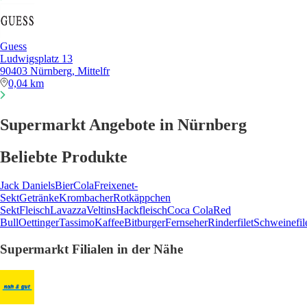
Guess
Ludwigsplatz 13
90403 Nürnberg, Mittelfr
0,04 km
Supermarkt Angebote in Nürnberg
Beliebte Produkte
Jack Daniels
Bier
Cola
Freixenet-
Sekt
Getränke
Krombacher
Rotkäppchen
Sekt
Fleisch
Lavazza
Veltins
Hackfleisch
Coca Cola
Red
Bull
Oettinger
Tassimo
Kaffee
Bitburger
Fernseher
Rinderfilet
Schweinefil
Supermarkt Filialen in der Nähe