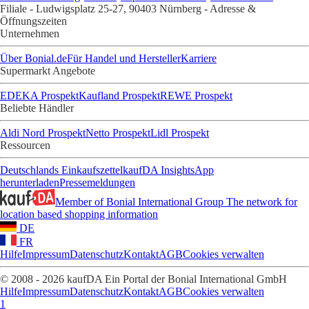
Filiale - Ludwigsplatz 25-27, 90403 Nürnberg - Adresse &
Öffnungszeiten
Unternehmen
Über Bonial.de
Für Handel und Hersteller
Karriere
Supermarkt Angebote
EDEKA Prospekt
Kaufland Prospekt
REWE Prospekt
Beliebte Händler
Aldi Nord Prospekt
Netto Prospekt
Lidl Prospekt
Ressourcen
Deutschlands Einkaufszettel
kaufDA Insights
App
herunterladen
Pressemeldungen
Member of Bonial International Group
The network for
location based shopping information
DE
FR
Hilfe
Impressum
Datenschutz
Kontakt
AGB
Cookies verwalten
© 2008 - 2026 kaufDA Ein Portal der Bonial International GmbH
Hilfe
Impressum
Datenschutz
Kontakt
AGB
Cookies verwalten
1