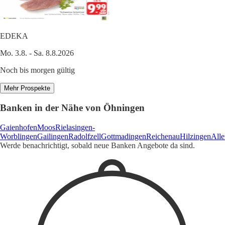
EDEKA
Mo. 3.8. - Sa. 8.8.2026
Noch bis morgen gültig
Mehr Prospekte
Banken in der Nähe von Öhningen
Gaienhofen
Moos
Rielasingen-
Worblingen
Gailingen
Radolfzell
Gottmadingen
Reichenau
Hilzingen
All
Werde benachrichtigt, sobald neue Banken Angebote da sind.