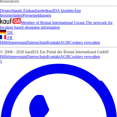
Ressourcen
Deutschlands Einkaufszettel
kaufDA Insights
App
herunterladen
Pressemeldungen
Member of Bonial International Group
The network for
location based shopping information
DE
FR
Hilfe
Impressum
Datenschutz
Kontakt
AGB
Cookies verwalten
© 2008 - 2026 kaufDA Ein Portal der Bonial International GmbH
Hilfe
Impressum
Datenschutz
Kontakt
AGB
Cookies verwalten
1