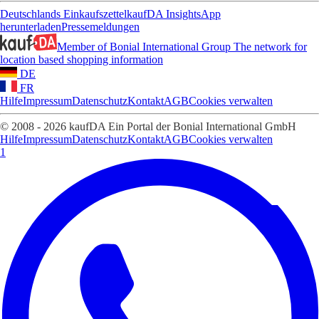
Deutschlands Einkaufszettel
kaufDA Insights
App
herunterladen
Pressemeldungen
Member of Bonial International Group
The network for
location based shopping information
DE
FR
Hilfe
Impressum
Datenschutz
Kontakt
AGB
Cookies verwalten
© 2008 - 2026 kaufDA Ein Portal der Bonial International GmbH
Hilfe
Impressum
Datenschutz
Kontakt
AGB
Cookies verwalten
1