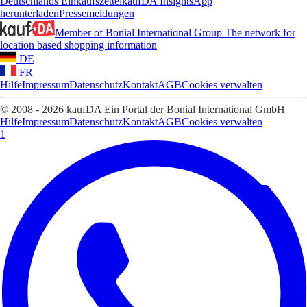
Deutschlands Einkaufszettel
kaufDA Insights
App
herunterladen
Pressemeldungen
Member of Bonial International Group
The network for
location based shopping information
DE
FR
Hilfe
Impressum
Datenschutz
Kontakt
AGB
Cookies verwalten
© 2008 - 2026 kaufDA Ein Portal der Bonial International GmbH
Hilfe
Impressum
Datenschutz
Kontakt
AGB
Cookies verwalten
1