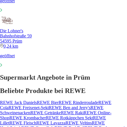
geöffnet
Die Lohner's
Bahnhofstraße 59
54595 Prüm
0,24 km
geöffnet
Supermarkt Angebote in Prüm
Beliebte Produkte bei REWE
REWE Jack Daniels
REWE Bier
REWE Rinderroulade
REWE
Cola
REWE Freixenet-Sekt
REWE Ben and Jerry's
REWE
Schweinenacken
REWE Getränke
REWE Raki
REWE Online-
Shop
REWE Krombacher
REWE Rotkäppchen Sekt
REWE
Lillet
REWE Fleisch
REWE Lavazza
REWE Veltins
REWE