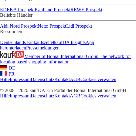
EDEKA Prospekt
Kaufland Prospekt
REWE Prospekt
Beliebte Händler
Aldi Nord Prospekt
Netto Prospekt
Lidl Prospekt
Ressourcen
Deutschlands Einkaufszettel
kaufDA Insights
App
herunterladen
Pressemeldungen
Member of Bonial International Group
The network for
location based shopping information
DE
FR
Hilfe
Impressum
Datenschutz
Kontakt
AGB
Cookies verwalten
© 2008 - 2026 kaufDA Ein Portal der Bonial International GmbH
Hilfe
Impressum
Datenschutz
Kontakt
AGB
Cookies verwalten