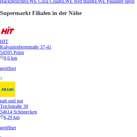
Hackfleisch
REWE Coca Cola
REWE Red Bull
REWE Paulaner spezi
Supermarkt Filialen in der Nähe
HIT
Kalvarienbergstraße 37-41
54595 Prüm
0,6 km
geöffnet
nah und gut
Teichstraße 39
54614 Schönecken
6,29 km
geöffnet