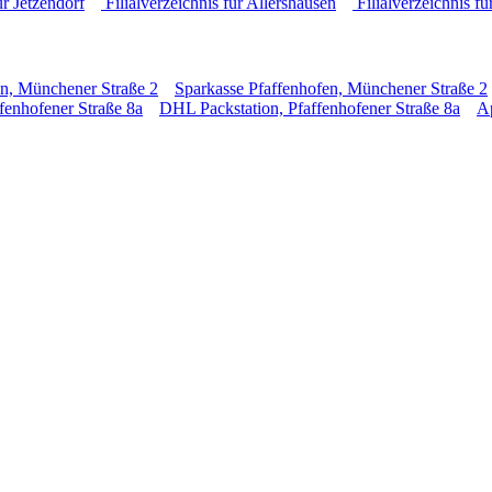
ür Jetzendorf
Filialverzeichnis für Allershausen
Filialverzeichnis f
en, Münchener Straße 2
Sparkasse Pfaffenhofen, Münchener Straße 2
fenhofener Straße 8a
DHL Packstation, Pfaffenhofener Straße 8a
Ap