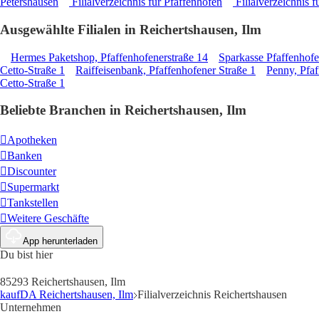
Petershausen
Filialverzeichnis für Pfaffenhofen
Filialverzeichnis f
Ausgewählte Filialen in Reichertshausen, Ilm
Hermes Paketshop, Pfaffenhofenerstraße 14
Sparkasse Pfaffenhof
Cetto-Straße 1
Raiffeisenbank, Pfaffenhofener Straße 1
Penny, Pfaf
Cetto-Straße 1
Beliebte Branchen in Reichertshausen, Ilm
Apotheken
Banken
Discounter
Supermarkt
Tankstellen
Weitere Geschäfte
App herunterladen
Du bist hier
85293 Reichertshausen, Ilm
kaufDA Reichertshausen, Ilm
Filialverzeichnis Reichertshausen
Unternehmen