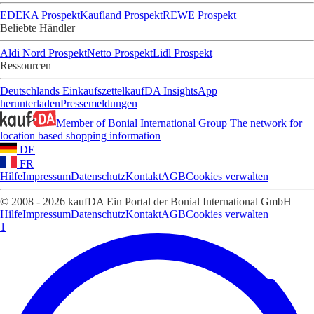
EDEKA Prospekt
Kaufland Prospekt
REWE Prospekt
Beliebte Händler
Aldi Nord Prospekt
Netto Prospekt
Lidl Prospekt
Ressourcen
Deutschlands Einkaufszettel
kaufDA Insights
App
herunterladen
Pressemeldungen
Member of Bonial International Group
The network for
location based shopping information
DE
FR
Hilfe
Impressum
Datenschutz
Kontakt
AGB
Cookies verwalten
© 2008 - 2026 kaufDA Ein Portal der Bonial International GmbH
Hilfe
Impressum
Datenschutz
Kontakt
AGB
Cookies verwalten
1