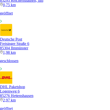
85293 Reichertshausen, Ilm
0,75 km
geöffnet
Deutsche Post
Freisinger Straße 6
85304 Ilmmünster
1,98 km
geschlossen
DHL Paketshop
Logenweg 6
85276 Hettenshausen
2,97 km
geöffnet