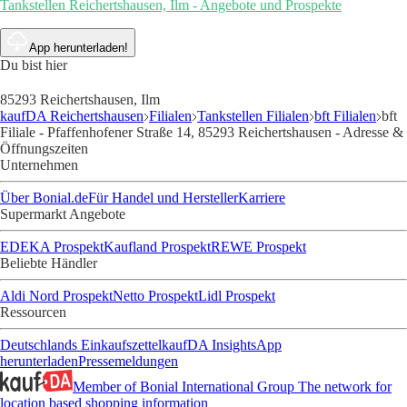
Tankstellen Reichertshausen, Ilm - Angebote und Prospekte
App herunterladen!
Du bist hier
85293 Reichertshausen, Ilm
kaufDA Reichertshausen
Filialen
Tankstellen Filialen
bft Filialen
bft
Filiale - Pfaffenhofener Straße 14, 85293 Reichertshausen - Adresse &
Öffnungszeiten
Unternehmen
Über Bonial.de
Für Handel und Hersteller
Karriere
Supermarkt Angebote
EDEKA Prospekt
Kaufland Prospekt
REWE Prospekt
Beliebte Händler
Aldi Nord Prospekt
Netto Prospekt
Lidl Prospekt
Ressourcen
Deutschlands Einkaufszettel
kaufDA Insights
App
herunterladen
Pressemeldungen
Member of Bonial International Group
The network for
location based shopping information