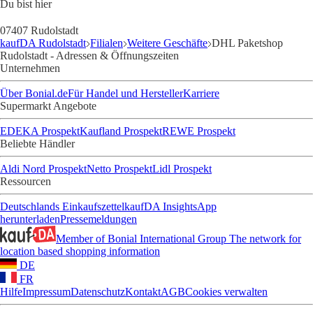
Du bist hier
07407 Rudolstadt
kaufDA Rudolstadt
Filialen
Weitere Geschäfte
DHL Paketshop
Rudolstadt - Adressen & Öffnungszeiten
Unternehmen
Über Bonial.de
Für Handel und Hersteller
Karriere
Supermarkt Angebote
EDEKA Prospekt
Kaufland Prospekt
REWE Prospekt
Beliebte Händler
Aldi Nord Prospekt
Netto Prospekt
Lidl Prospekt
Ressourcen
Deutschlands Einkaufszettel
kaufDA Insights
App
herunterladen
Pressemeldungen
Member of Bonial International Group
The network for
location based shopping information
DE
FR
Hilfe
Impressum
Datenschutz
Kontakt
AGB
Cookies verwalten