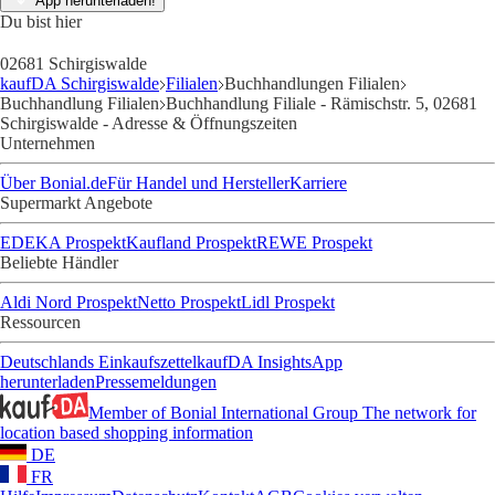
App herunterladen!
Du bist hier
02681 Schirgiswalde
kaufDA Schirgiswalde
Filialen
Buchhandlungen Filialen
Buchhandlung Filialen
Buchhandlung Filiale - Rämischstr. 5, 02681
Schirgiswalde - Adresse & Öffnungszeiten
Unternehmen
Über Bonial.de
Für Handel und Hersteller
Karriere
Supermarkt Angebote
EDEKA Prospekt
Kaufland Prospekt
REWE Prospekt
Beliebte Händler
Aldi Nord Prospekt
Netto Prospekt
Lidl Prospekt
Ressourcen
Deutschlands Einkaufszettel
kaufDA Insights
App
herunterladen
Pressemeldungen
Member of Bonial International Group
The network for
location based shopping information
DE
FR