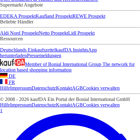
Supermarkt Angebote
EDEKA Prospekt
Kaufland Prospekt
REWE Prospekt
Beliebte Händler
Aldi Nord Prospekt
Netto Prospekt
Lidl Prospekt
Ressourcen
Deutschlands Einkaufszettel
kaufDA Insights
App
herunterladen
Pressemeldungen
Member of Bonial International Group
The network for
location based shopping information
DE
FR
Hilfe
Impressum
Datenschutz
Kontakt
AGB
Cookies verwalten
© 2008 - 2026 kaufDA Ein Portal der Bonial International GmbH
Hilfe
Impressum
Datenschutz
Kontakt
AGB
Cookies verwalten
1