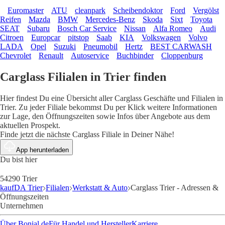
Euromaster
ATU
cleanpark
Scheibendoktor
Ford
Vergölst
Reifen
Mazda
BMW
Mercedes-Benz
Skoda
Sixt
Toyota
SEAT
Subaru
Bosch Car Service
Nissan
Alfa Romeo
Audi
Citroen
Europcar
pitstop
Saab
KIA
Volkswagen
Volvo
LADA
Opel
Suzuki
Pneumobil
Hertz
BEST CARWASH
Chevrolet
Renault
Autoservice
Buchbinder
Cloppenburg
Carglass Filialen in Trier finden
Hier findest Du eine Übersicht aller Carglass Geschäfte und Filialen in
Trier. Zu jeder Filiale bekommst Du per Klick weitere Informationen
zur Lage, den Öffnungszeiten sowie Infos über Angebote aus dem
aktuellen Prospekt.
Finde jetzt die nächste Carglass Filiale in Deiner Nähe!
App herunterladen
Du bist hier
54290 Trier
kaufDA Trier
Filialen
Werkstatt & Auto
Carglass Trier - Adressen &
Öffnungszeiten
Unternehmen
Über Bonial.de
Für Handel und Hersteller
Karriere