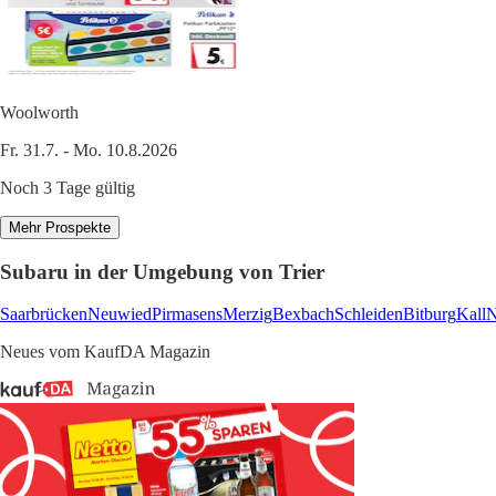
Woolworth
Fr. 31.7. - Mo. 10.8.2026
Noch 3 Tage gültig
Mehr Prospekte
Subaru in der Umgebung von Trier
Saarbrücken
Neuwied
Pirmasens
Merzig
Bexbach
Schleiden
Bitburg
Kall
N
Neues vom KaufDA Magazin