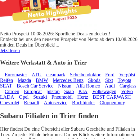
Netto Prospekt 10.08.2026: Sportliche Deals entdecken!
Entdeckt bei uns den neuesten Prospekt von Netto ab dem 10.08.2026
mit den Deals im Überblick!
...
Jetzt lesen
Weitere Werkstatt & Auto in Trier
Euromaster
ATU
cleanpark
Scheibendoktor
Ford
Vergölst
Reifen
Mazda
BMW
Mercedes-Benz
Skoda
Sixt
Toyota
SEAT
Bosch Car Service
Nissan
Alfa Romeo
Audi
Carglass
Citroen
Europcar
pitstop
Saab
KIA
Volkswagen
Volvo
LADA
Opel
Suzuki
Pneumobil
Hertz
BEST CARWASH
Chevrolet
Renault
Autoservice
Buchbinder
Cloppenburg
Subaru Filialen in Trier finden
Hier findest Du eine Übersicht aller Subaru Geschäfte und Filialen in
Trier. Zu jeder Filiale bekommst Du per Klick weitere Informationen