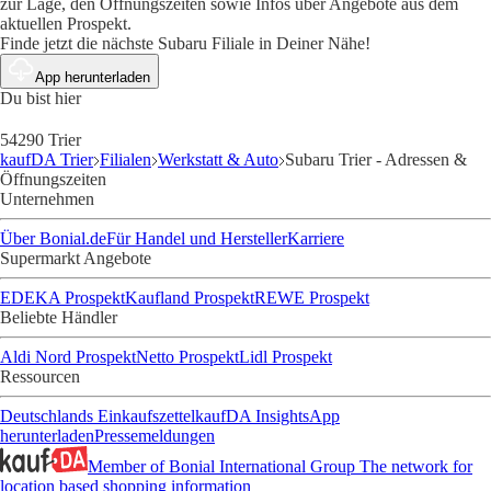
zur Lage, den Öffnungszeiten sowie Infos über Angebote aus dem
aktuellen Prospekt.
Finde jetzt die nächste Subaru Filiale in Deiner Nähe!
App herunterladen
Du bist hier
54290 Trier
kaufDA Trier
Filialen
Werkstatt & Auto
Subaru Trier - Adressen &
Öffnungszeiten
Unternehmen
Über Bonial.de
Für Handel und Hersteller
Karriere
Supermarkt Angebote
EDEKA Prospekt
Kaufland Prospekt
REWE Prospekt
Beliebte Händler
Aldi Nord Prospekt
Netto Prospekt
Lidl Prospekt
Ressourcen
Deutschlands Einkaufszettel
kaufDA Insights
App
herunterladen
Pressemeldungen
Member of Bonial International Group
The network for
location based shopping information