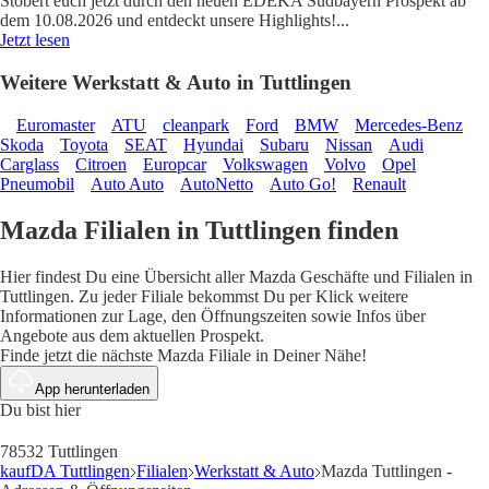
Stöbert euch jetzt durch den neuen EDEKA Südbayern Prospekt ab
dem 10.08.2026 und entdeckt unsere Highlights!
...
Jetzt lesen
Weitere Werkstatt & Auto in Tuttlingen
Euromaster
ATU
cleanpark
Ford
BMW
Mercedes-Benz
Skoda
Toyota
SEAT
Hyundai
Subaru
Nissan
Audi
Carglass
Citroen
Europcar
Volkswagen
Volvo
Opel
Pneumobil
Auto Auto
AutoNetto
Auto Go!
Renault
Mazda Filialen in Tuttlingen finden
Hier findest Du eine Übersicht aller Mazda Geschäfte und Filialen in
Tuttlingen. Zu jeder Filiale bekommst Du per Klick weitere
Informationen zur Lage, den Öffnungszeiten sowie Infos über
Angebote aus dem aktuellen Prospekt.
Finde jetzt die nächste Mazda Filiale in Deiner Nähe!
App herunterladen
Du bist hier
78532 Tuttlingen
kaufDA Tuttlingen
Filialen
Werkstatt & Auto
Mazda Tuttlingen -