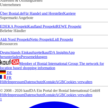
Adressen & Öffnungszeiten
Unternehmen
Über Bonial.de
Für Handel und Hersteller
Karriere
Supermarkt Angebote
EDEKA Prospekt
Kaufland Prospekt
REWE Prospekt
Beliebte Händler
Aldi Nord Prospekt
Netto Prospekt
Lidl Prospekt
Ressourcen
Deutschlands Einkaufszettel
kaufDA Insights
App
herunterladen
Pressemeldungen
Member of Bonial International Group
The network for
location based shopping information
DE
FR
Hilfe
Impressum
Datenschutz
Kontakt
AGB
Cookies verwalten
© 2008 - 2026 kaufDA Ein Portal der Bonial International GmbH
Hilfe
Impressum
Datenschutz
Kontakt
AGB
Cookies verwalten
1