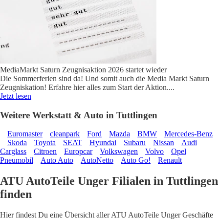
MediaMarkt Saturn Zeugnisaktion 2026 startet wieder
Die Sommerferien sind da! Und somit auch die Media Markt Saturn
Zeugniskation! Erfahre hier alles zum Start der Aktion.
...
Jetzt lesen
Weitere Werkstatt & Auto in Tuttlingen
Euromaster
cleanpark
Ford
Mazda
BMW
Mercedes-Benz
Skoda
Toyota
SEAT
Hyundai
Subaru
Nissan
Audi
Carglass
Citroen
Europcar
Volkswagen
Volvo
Opel
Pneumobil
Auto Auto
AutoNetto
Auto Go!
Renault
ATU AutoTeile Unger Filialen in Tuttlingen
finden
Hier findest Du eine Übersicht aller ATU AutoTeile Unger Geschäfte