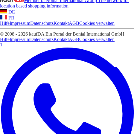
Member of Bonial International Group
The network for
location based shopping information
DE
FR
Hilfe
Impressum
Datenschutz
Kontakt
AGB
Cookies verwalten
© 2008 - 2026 kaufDA Ein Portal der Bonial International GmbH
Hilfe
Impressum
Datenschutz
Kontakt
AGB
Cookies verwalten
1