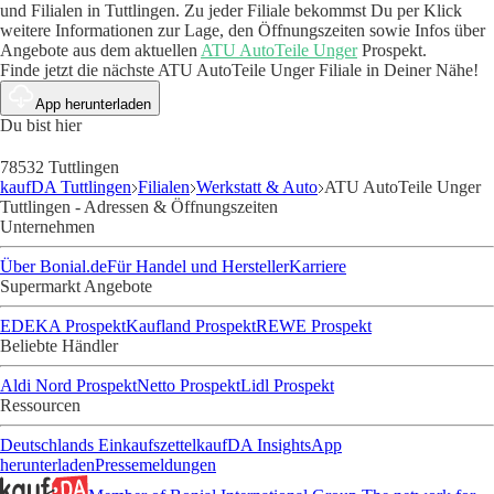
und Filialen in Tuttlingen. Zu jeder Filiale bekommst Du per Klick
weitere Informationen zur Lage, den Öffnungszeiten sowie Infos über
Angebote aus dem aktuellen
ATU AutoTeile Unger
Prospekt.
Finde jetzt die nächste ATU AutoTeile Unger Filiale in Deiner Nähe!
App herunterladen
Du bist hier
78532 Tuttlingen
kaufDA Tuttlingen
Filialen
Werkstatt & Auto
ATU AutoTeile Unger
Tuttlingen - Adressen & Öffnungszeiten
Unternehmen
Über Bonial.de
Für Handel und Hersteller
Karriere
Supermarkt Angebote
EDEKA Prospekt
Kaufland Prospekt
REWE Prospekt
Beliebte Händler
Aldi Nord Prospekt
Netto Prospekt
Lidl Prospekt
Ressourcen
Deutschlands Einkaufszettel
kaufDA Insights
App
herunterladen
Pressemeldungen