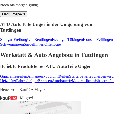
Noch bis morgen gültig
Mehr Prospekte
ATU AutoTeile Unger in der Umgebung von
Tuttlingen
Stuttgart
Freiburg
Ulm
Reutlingen
Esslingen
Tübingen
Konstanz
Villingen
Schwenningen
Sindelfingen
Offenburg
Werkstatt & Auto Angebote in Tuttlingen
Beliebte Produkte bei ATU AutoTeile Unger
Ganzjahresreifen
Anhängerkupplung
Reifen
Starterbatterie
Scheibenwisc
Heizlüfter
Fahrradträger
Bremsen
Autobatterie
Motorradhelm
Winterreife
Neues vom KaufDA Magazin