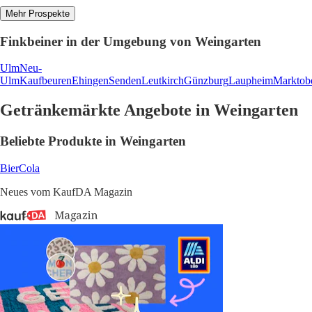
Mehr Prospekte
Finkbeiner in der Umgebung von Weingarten
Ulm
Neu-
Ulm
Kaufbeuren
Ehingen
Senden
Leutkirch
Günzburg
Laupheim
Marktob
Getränkemärkte Angebote in Weingarten
Beliebte Produkte in Weingarten
Bier
Cola
Neues vom KaufDA Magazin