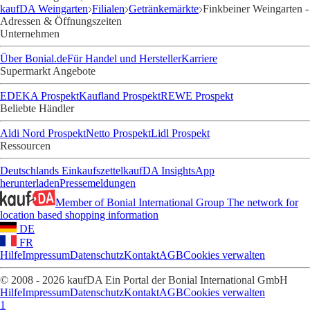
kaufDA Weingarten
Filialen
Getränkemärkte
Finkbeiner Weingarten -
Adressen & Öffnungszeiten
Unternehmen
Über Bonial.de
Für Handel und Hersteller
Karriere
Supermarkt Angebote
EDEKA Prospekt
Kaufland Prospekt
REWE Prospekt
Beliebte Händler
Aldi Nord Prospekt
Netto Prospekt
Lidl Prospekt
Ressourcen
Deutschlands Einkaufszettel
kaufDA Insights
App
herunterladen
Pressemeldungen
Member of Bonial International Group
The network for
location based shopping information
DE
FR
Hilfe
Impressum
Datenschutz
Kontakt
AGB
Cookies verwalten
© 2008 - 2026 kaufDA Ein Portal der Bonial International GmbH
Hilfe
Impressum
Datenschutz
Kontakt
AGB
Cookies verwalten
1