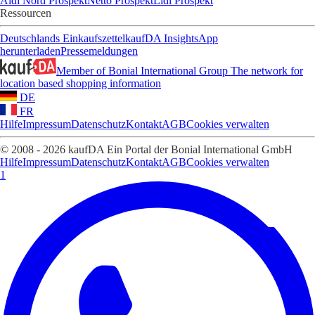
Aldi Nord Prospekt
Netto Prospekt
Lidl Prospekt
Ressourcen
Deutschlands Einkaufszettel
kaufDA Insights
App
herunterladen
Pressemeldungen
Member of Bonial International Group
The network for
location based shopping information
DE
FR
Hilfe
Impressum
Datenschutz
Kontakt
AGB
Cookies verwalten
© 2008 - 2026 kaufDA Ein Portal der Bonial International GmbH
Hilfe
Impressum
Datenschutz
Kontakt
AGB
Cookies verwalten
1