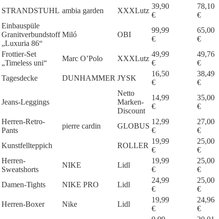
39,90
78,10
STRANDSTUHL
ambia garden
XXXLutz
€
€
Einbauspüle
99,99
65,00
Granitverbundstoff
Miló
OBI
€
€
„Luxuria 86“
Frottier-Set
49,99
49,76
Marc O’Polo
XXXLutz
„Timeless uni“
€
€
16,50
38,49
Tagesdecke
DUNHAMMER
JYSK
€
€
Netto
14,99
35,00
Jeans-Leggings
Marken-
€
€
Discount
Herren-Retro-
12,99
27,00
pierre cardin
GLOBUS
Pants
€
€
19,99
25,00
Kunstfellteppich
ROLLER
€
€
Herren-
19,99
25,00
NIKE
Lidl
Sweatshorts
€
€
24,99
25,00
Damen-Tights
NIKE PRO
Lidl
€
€
19,99
24,96
Herren-Boxer
Nike
Lidl
€
€