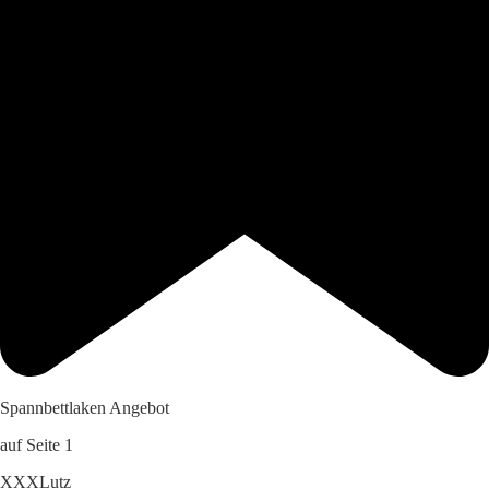
Spannbettlaken Angebot
auf Seite 1
XXXLutz