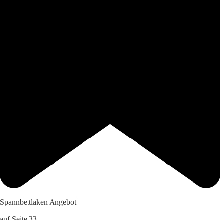
Spannbettlaken Angebot
auf Seite 33