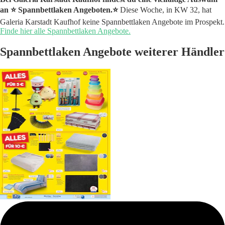
an ⭐️ Spannbettlaken Angeboten.⭐️
Diese Woche, in KW 32, hat
Galeria Karstadt Kaufhof keine Spannbettlaken Angebote im Prospekt.
Finde hier alle Spannbettlaken Angebote.
Spannbettlaken Angebote weiterer Händler