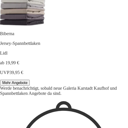
Biberna
Jersey-Spannbettlaken
Lidl
ab 19,99 €
UVP
39,95 €
Mehr Angebote
Werde benachrichtigt, sobald neue Galeria Karstadt Kaufhof und
Spannbettlaken Angebote da sind.