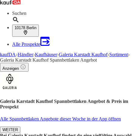
Suchen
10178 Berlin
Alle Prospekte
kaufDA
Händler
Kaufhäuser
Galeria Karstadt Kaufhof
Sortiment
Galeria Karstadt Kaufhof Spannbettlaken Angebot
Anzeigen
Galeria Karstadt Kaufhof Spannbettlaken Angebot & Preis im
Prospekt
Alle Spannbettlaken Angebote dieser Woche in der App öffnen
WEITER
Bei Galeria Karstadt Kaufhof findest du eine vielfältige Auswahl