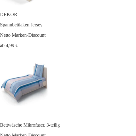
DEKOR
Spannbettlaken Jersey
Netto Marken-Discount
ab 4,99 €
Bettwäsche Mikrofaser, 3-teilig
Netto Marken-Discount