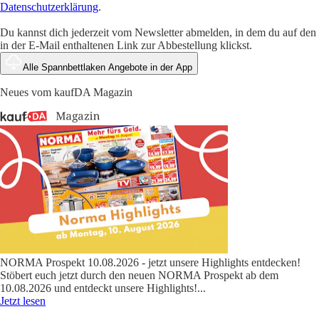
Datenschutzerklärung
.
Du kannst dich jederzeit vom Newsletter abmelden, in dem du auf den
in der E-Mail enthaltenen Link zur Abbestellung klickst.
Alle Spannbettlaken Angebote in der App
Neues vom kaufDA Magazin
NORMA Prospekt 10.08.2026 - jetzt unsere Highlights entdecken!
Stöbert euch jetzt durch den neuen NORMA Prospekt ab dem
10.08.2026 und entdeckt unsere Highlights!
...
Jetzt lesen