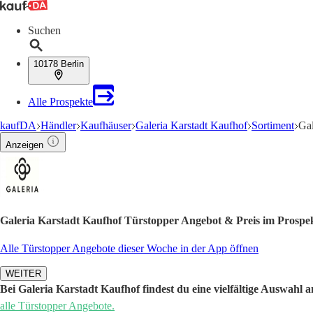
Suchen
10178 Berlin
Alle Prospekte
kaufDA
Händler
Kaufhäuser
Galeria Karstadt Kaufhof
Sortiment
Gal
Anzeigen
Galeria Karstadt Kaufhof Türstopper Angebot & Preis im Prospe
Alle Türstopper Angebote dieser Woche in der App öffnen
WEITER
Bei Galeria Karstadt Kaufhof findest du eine vielfältige Auswahl 
alle Türstopper Angebote.