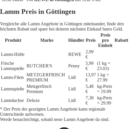
Lamm Preis in Göttingen
Vergleiche alle Lamm Angebote in Göttingen miteinander, finde den
höchsten Rabatt und spare bei deinem nächsten Einkauf bares Geld.
Preis
Produkt
Marke
Händler
Preis
pro
Rabatt
Einheit
2,99
Lamm-Hüfte
REWE
€
Frische
5,99
(1 kg =
BUTCHER'S
Penny
Lammspieße
€
23.03)
METZGERFRISCH
13,97
1 kg =
Lamm-Filets
Lidl
PREMIUM
€
27.99
Metzgerfrisch
5,48
kg-Preis
Lammspieße
Lidl
Premium
€
= 19.99
7,38
kg-Preis
Lammlachse
Deluxe
Lidl
€
= 29.99
* Der Preis der gezeigten Lamm Angebote kann regionale
Unterschiede aufweisen.
Werde benachrichtigt, sobald neue Lamm Angebote da sind.