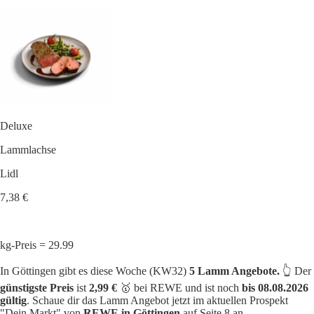
Deluxe
Lammlachse
Lidl
7,38 €
kg-Preis = 29.99
In Göttingen gibt es diese Woche (KW32)
5 Lamm Angebote.
👆 Der
günstigste Preis
ist
2,99 €
🥇 bei REWE und ist noch
bis 08.08.2026
gültig
. Schaue dir das Lamm Angebot jetzt im aktuellen Prospekt
"Dein Markt" von
REWE in Göttingen
auf Seite 8 an.