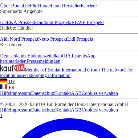
Über Bonial.de
Für Handel und Hersteller
Karriere
Supermarkt Angebote
EDEKA Prospekt
Kaufland Prospekt
REWE Prospekt
Beliebte Händler
Aldi Nord Prospekt
Netto Prospekt
Lidl Prospekt
Ressourcen
Deutschlands Einkaufszettel
kaufDA Insights
App
herunterladen
Pressemeldungen
Member of Bonial International Group
The network for
location based shopping information
DE
FR
Hilfe
Impressum
Datenschutz
Kontakt
AGB
Cookies verwalten
© 2008 - 2026 kaufDA Ein Portal der Bonial International GmbH
Hilfe
Impressum
Datenschutz
Kontakt
AGB
Cookies verwalten
1