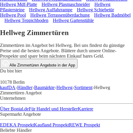
Hellweg Mdf-Platte
Hellweg Plasmaschneider
Hellweg
Pflastersteine
Hellweg Auffahrrampe
Hellweg Schiebetür
Hellweg Pool
Hellweg Terrassenüberdachung
Hellweg Badmöbel
Hellweg Teppichboden
Hellweg Gartenstühle
Hellweg Zimmertüren
Zimmertüren im Angebot bei Hellweg. Bei uns findest du günstige
Preise und die besten Angebote. Blättere durch unsere Online-
Prospekte und spare beim nächsten Einkauf bares Geld.
Alle Zimmertüren Angebote in der App
Du bist hier
10178 Berlin
kaufDA
Händler
Baumärkte
Hellweg
Sortiment
Hellweg
Zimmertüren Angebot
Unternehmen
Über Bonial.de
Für Handel und Hersteller
Karriere
Supermarkt Angebote
EDEKA Prospekt
Kaufland Prospekt
REWE Prospekt
Beliebte Händler