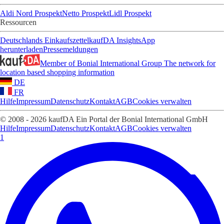
Aldi Nord Prospekt
Netto Prospekt
Lidl Prospekt
Ressourcen
Deutschlands Einkaufszettel
kaufDA Insights
App
herunterladen
Pressemeldungen
Member of Bonial International Group
The network for
location based shopping information
DE
FR
Hilfe
Impressum
Datenschutz
Kontakt
AGB
Cookies verwalten
© 2008 - 2026 kaufDA Ein Portal der Bonial International GmbH
Hilfe
Impressum
Datenschutz
Kontakt
AGB
Cookies verwalten
1