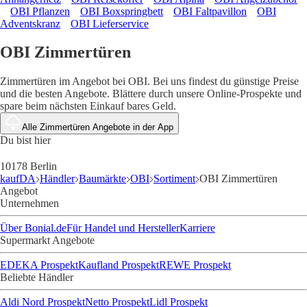
OBI Pflanzen
OBI Boxspringbett
OBI Faltpavillon
OBI
Adventskranz
OBI Lieferservice
OBI Zimmertüren
Zimmertüren im Angebot bei OBI. Bei uns findest du günstige Preise
und die besten Angebote. Blättere durch unsere Online-Prospekte und
spare beim nächsten Einkauf bares Geld.
Alle Zimmertüren Angebote in der App
Du bist hier
10178 Berlin
kaufDA
Händler
Baumärkte
OBI
Sortiment
OBI Zimmertüren
Angebot
Unternehmen
Über Bonial.de
Für Handel und Hersteller
Karriere
Supermarkt Angebote
EDEKA Prospekt
Kaufland Prospekt
REWE Prospekt
Beliebte Händler
Aldi Nord Prospekt
Netto Prospekt
Lidl Prospekt