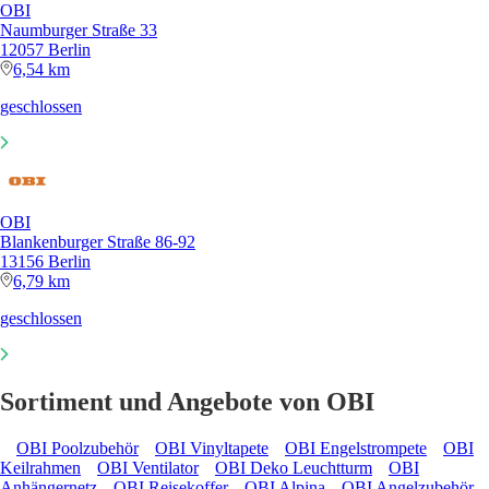
OBI
Naumburger Straße 33
12057 Berlin
6,54 km
geschlossen
OBI
Blankenburger Straße 86-92
13156 Berlin
6,79 km
geschlossen
Sortiment und Angebote von OBI
OBI Poolzubehör
OBI Vinyltapete
OBI Engelstrompete
OBI
Keilrahmen
OBI Ventilator
OBI Deko Leuchtturm
OBI
Anhängernetz
OBI Reisekoffer
OBI Alpina
OBI Angelzubehör