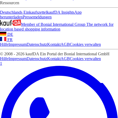
Ressourcen
Deutschlands Einkaufszettel
kaufDA Insights
App
herunterladen
Pressemeldungen
Member of Bonial International Group
The network for
location based shopping information
DE
FR
Hilfe
Impressum
Datenschutz
Kontakt
AGB
Cookies verwalten
© 2008 - 2026 kaufDA Ein Portal der Bonial International GmbH
Hilfe
Impressum
Datenschutz
Kontakt
AGB
Cookies verwalten
1