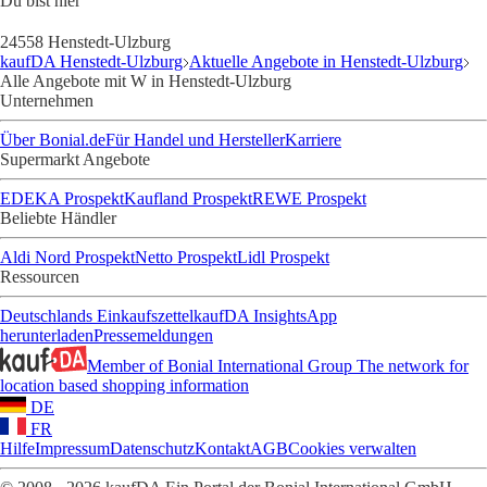
Du bist hier
24558 Henstedt-Ulzburg
kaufDA Henstedt-Ulzburg
Aktuelle Angebote in Henstedt-Ulzburg
Alle Angebote mit W in Henstedt-Ulzburg
Unternehmen
Über Bonial.de
Für Handel und Hersteller
Karriere
Supermarkt Angebote
EDEKA Prospekt
Kaufland Prospekt
REWE Prospekt
Beliebte Händler
Aldi Nord Prospekt
Netto Prospekt
Lidl Prospekt
Ressourcen
Deutschlands Einkaufszettel
kaufDA Insights
App
herunterladen
Pressemeldungen
Member of Bonial International Group
The network for
location based shopping information
DE
FR
Hilfe
Impressum
Datenschutz
Kontakt
AGB
Cookies verwalten