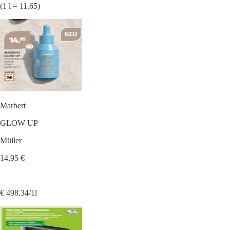
(1 l = 11.65)
Marbert
GLOW UP
Müller
14,95 €
€ 498.34/1l