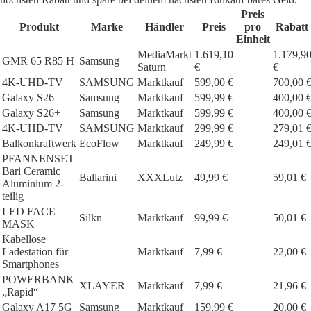
Preis
Produkt
Marke
Händler
Preis
pro
Rabatt
Einheit
MediaMarkt
1.619,10
1.179,9
GMR 65 R85 H
Samsung
Saturn
€
€
4K-UHD-TV
SAMSUNG
Marktkauf
599,00 €
700,00 
Galaxy S26
Samsung
Marktkauf
599,99 €
400,00 
Galaxy S26+
Samsung
Marktkauf
599,99 €
400,00 
4K-UHD-TV
SAMSUNG
Marktkauf
299,99 €
279,01 
Balkonkraftwerk
EcoFlow
Marktkauf
249,99 €
249,01 
PFANNENSET
Bari Ceramic
Ballarini
XXXLutz
49,99 €
59,01 €
Aluminium 2-
teilig
LED FACE
Silkn
Marktkauf
99,99 €
50,01 €
MASK
Kabellose
Ladestation für
Marktkauf
7,99 €
22,00 €
Smartphones
POWERBANK
XLAYER
Marktkauf
7,99 €
21,96 €
„Rapid“
Galaxy A17 5G
Samsung
Marktkauf
159,99 €
20,00 €