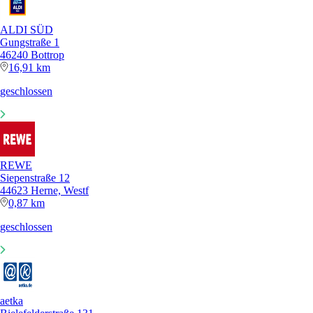
ALDI SÜD
Gungstraße 1
46240 Bottrop
16,91 km
geschlossen
REWE
Siepenstraße 12
44623 Herne, Westf
0,87 km
geschlossen
aetka