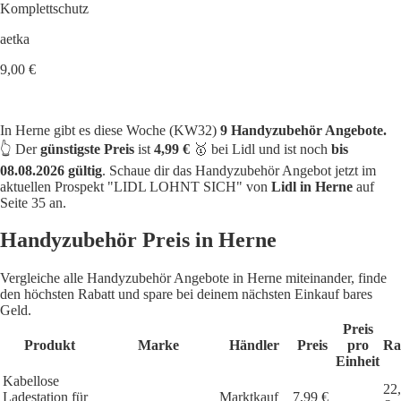
Komplettschutz
aetka
9,00 €
In Herne gibt es diese Woche (KW32)
9 Handyzubehör Angebote.
👆 Der
günstigste Preis
ist
4,99 €
🥇 bei Lidl und ist noch
bis
08.08.2026 gültig
. Schaue dir das Handyzubehör Angebot jetzt im
aktuellen Prospekt "LIDL LOHNT SICH" von
Lidl in Herne
auf
Seite 35 an.
Handyzubehör Preis in Herne
Vergleiche alle Handyzubehör Angebote in Herne miteinander, finde
den höchsten Rabatt und spare bei deinem nächsten Einkauf bares
Geld.
Preis
Produkt
Marke
Händler
Preis
pro
Ra
Einheit
Kabellose
22
Ladestation für
Marktkauf
7,99 €