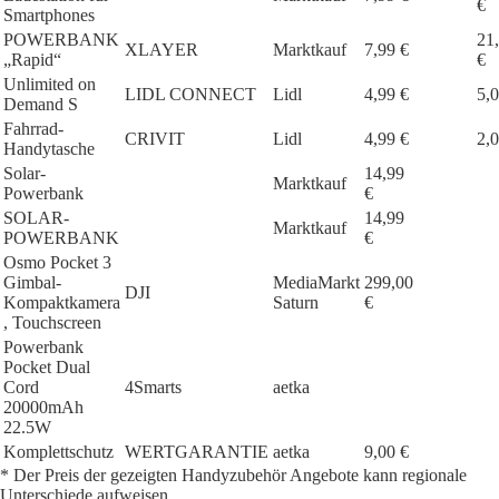
€
Smartphones
POWERBANK
21
XLAYER
Marktkauf
7,99 €
„Rapid“
€
Unlimited on
LIDL CONNECT
Lidl
4,99 €
5,0
Demand S
Fahrrad-
CRIVIT
Lidl
4,99 €
2,0
Handytasche
Solar-
14,99
Marktkauf
Powerbank
€
SOLAR-
14,99
Marktkauf
POWERBANK
€
Osmo Pocket 3
Gimbal-
MediaMarkt
299,00
DJI
Kompaktkamera
Saturn
€
, Touchscreen
Powerbank
Pocket Dual
Cord
4Smarts
aetka
20000mAh
22.5W
Komplettschutz
WERTGARANTIE
aetka
9,00 €
* Der Preis der gezeigten Handyzubehör Angebote kann regionale
Unterschiede aufweisen.