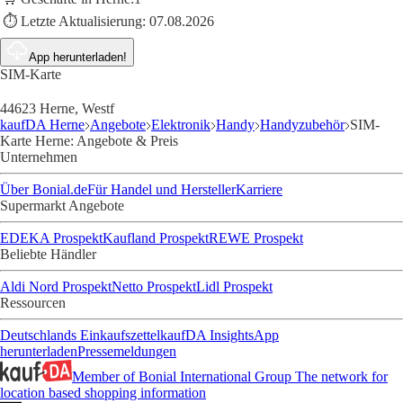
⏱️ Letzte Aktualisierung:
07.08.2026
App herunterladen!
SIM-Karte
44623 Herne, Westf
kaufDA Herne
Angebote
Elektronik
Handy
Handyzubehör
SIM-
Karte Herne: Angebote & Preis
Unternehmen
Über Bonial.de
Für Handel und Hersteller
Karriere
Supermarkt Angebote
EDEKA Prospekt
Kaufland Prospekt
REWE Prospekt
Beliebte Händler
Aldi Nord Prospekt
Netto Prospekt
Lidl Prospekt
Ressourcen
Deutschlands Einkaufszettel
kaufDA Insights
App
herunterladen
Pressemeldungen
Member of Bonial International Group
The network for
location based shopping information