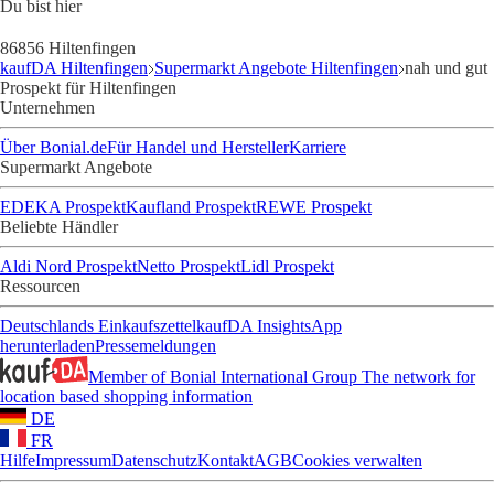
Du bist hier
86856 Hiltenfingen
kaufDA Hiltenfingen
Supermarkt Angebote Hiltenfingen
nah und gut
Prospekt für Hiltenfingen
Unternehmen
Über Bonial.de
Für Handel und Hersteller
Karriere
Supermarkt Angebote
EDEKA Prospekt
Kaufland Prospekt
REWE Prospekt
Beliebte Händler
Aldi Nord Prospekt
Netto Prospekt
Lidl Prospekt
Ressourcen
Deutschlands Einkaufszettel
kaufDA Insights
App
herunterladen
Pressemeldungen
Member of Bonial International Group
The network for
location based shopping information
DE
FR
Hilfe
Impressum
Datenschutz
Kontakt
AGB
Cookies verwalten