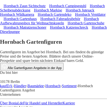
Hornbach Zaun Sichtschutz
Hornbach Campingstuhl
Hornbach
Scheibenabdeckung
Hornbach Markise
Hornbach Jutesack
Hornbach Wildkamera
Hornbach Gartendeko
Hornbach Ventilator
Hornbach Gartenhaus
Hornbach Fahrradzubehör
Hornbach
Aufbewahrungsbox für Weihnachtskugeln
Hornbach Gartenschuhe
Hornbach Matratzenschoner
Hornbach Katzenschreck
Hornbach
Dieselpumpe
Hornbach Gartenfiguren
Gartenfiguren im Angebot bei Hornbach. Bei uns findest du günstige
Preise und die besten Angebote. Blättere durch unsere Online-
Prospekte und spare beim nächsten Einkauf bares Geld.
Alle Gartenfiguren Angebote in der App
Du bist hier
10178 Berlin
kaufDA
Händler
Baumärkte
Hornbach
Sortiment
Hornbach
Gartenfiguren Angebot
Unternehmen
Über Bonial.de
Für Handel und Hersteller
Karriere