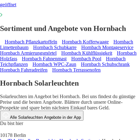
geöffnet
Sortiment und Angebote von Hornbach
Hornbach Pflanzkartoffeln
Hornbach Kofferwaage
Hornbach
Limettenbaum
Hornbach Schubkarre
Hornbach Montageservice
Hornbach Armierungsmörtel
Hornbach Kühlflüssigkeit
Hornbach
Holzfass
Hornbach Fahnenmast
Hornbach Pool
Hornbach
Teichpflanzen
Hornbach WPC-Zaun
Hornbach Schuhschrank
Hornbach Fahrradreifen
Hornbach Terrassenofen
Hornbach Solarleuchten
Solarleuchten im Angebot bei Hornbach. Bei uns findest du günstige
Preise und die besten Angebote. Blättere durch unsere Online-
Prospekte und spare beim nächsten Einkauf bares Geld.
Alle Solarleuchten Angebote in der App
Du bist hier
10178 Berlin