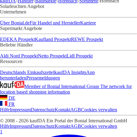
kaufDA
Händler
Baumärkte
Hornbach
Sortiment
Hornbach
Solarleuchten Angebot
Unternehmen
Über Bonial.de
Für Handel und Hersteller
Karriere
Supermarkt Angebote
EDEKA Prospekt
Kaufland Prospekt
REWE Prospekt
Beliebte Händler
Aldi Nord Prospekt
Netto Prospekt
Lidl Prospekt
Ressourcen
Deutschlands Einkaufszettel
kaufDA Insights
App
herunterladen
Pressemeldungen
Member of Bonial International Group
The network for
location based shopping information
DE
FR
Hilfe
Impressum
Datenschutz
Kontakt
AGB
Cookies verwalten
© 2008 - 2026 kaufDA Ein Portal der Bonial International GmbH
Hilfe
Impressum
Datenschutz
Kontakt
AGB
Cookies verwalten
1