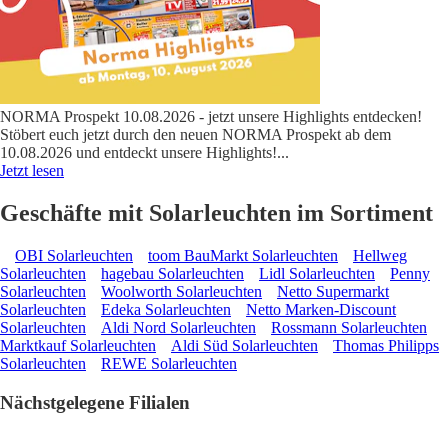
NORMA Prospekt 10.08.2026 - jetzt unsere Highlights entdecken!
Stöbert euch jetzt durch den neuen NORMA Prospekt ab dem
10.08.2026 und entdeckt unsere Highlights!
...
Jetzt lesen
Geschäfte mit Solarleuchten im Sortiment
OBI Solarleuchten
toom BauMarkt Solarleuchten
Hellweg
Solarleuchten
hagebau Solarleuchten
Lidl Solarleuchten
Penny
Solarleuchten
Woolworth Solarleuchten
Netto Supermarkt
Solarleuchten
Edeka Solarleuchten
Netto Marken-Discount
Solarleuchten
Aldi Nord Solarleuchten
Rossmann Solarleuchten
Marktkauf Solarleuchten
Aldi Süd Solarleuchten
Thomas Philipps
Solarleuchten
REWE Solarleuchten
Nächstgelegene Filialen