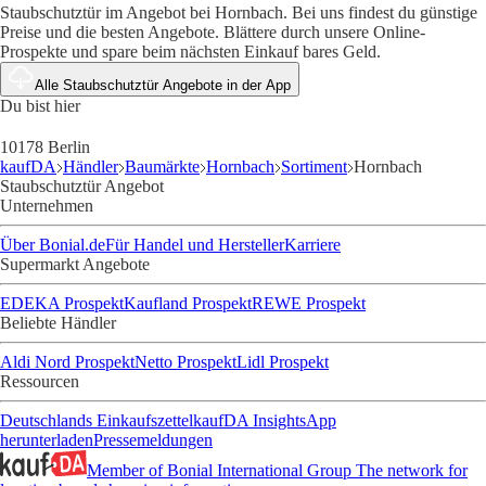
Staubschutztür im Angebot bei Hornbach. Bei uns findest du günstige
Preise und die besten Angebote. Blättere durch unsere Online-
Prospekte und spare beim nächsten Einkauf bares Geld.
Alle Staubschutztür Angebote in der App
Du bist hier
10178 Berlin
kaufDA
Händler
Baumärkte
Hornbach
Sortiment
Hornbach
Staubschutztür Angebot
Unternehmen
Über Bonial.de
Für Handel und Hersteller
Karriere
Supermarkt Angebote
EDEKA Prospekt
Kaufland Prospekt
REWE Prospekt
Beliebte Händler
Aldi Nord Prospekt
Netto Prospekt
Lidl Prospekt
Ressourcen
Deutschlands Einkaufszettel
kaufDA Insights
App
herunterladen
Pressemeldungen
Member of Bonial International Group
The network for