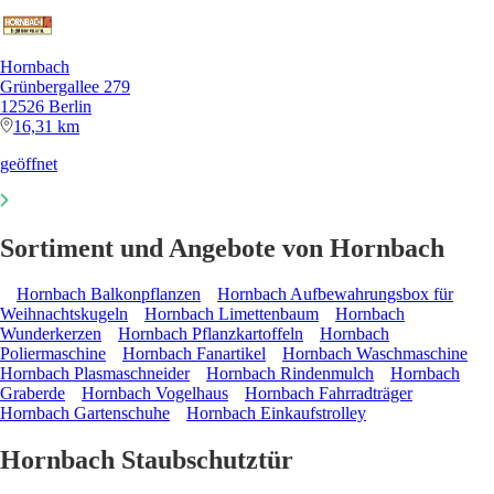
Hornbach
Grünbergallee 279
12526 Berlin
16,31 km
geöffnet
Sortiment und Angebote von Hornbach
Hornbach Balkonpflanzen
Hornbach Aufbewahrungsbox für
Weihnachtskugeln
Hornbach Limettenbaum
Hornbach
Wunderkerzen
Hornbach Pflanzkartoffeln
Hornbach
Poliermaschine
Hornbach Fanartikel
Hornbach Waschmaschine
Hornbach Plasmaschneider
Hornbach Rindenmulch
Hornbach
Graberde
Hornbach Vogelhaus
Hornbach Fahrradträger
Hornbach Gartenschuhe
Hornbach Einkaufstrolley
Hornbach Staubschutztür