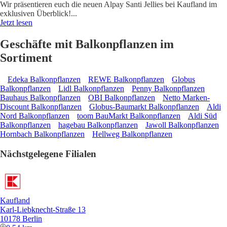
Wir präsentieren euch die neuen Alpay Santi Jellies bei Kaufland im
exklusiven Überblick!
...
Jetzt lesen
Geschäfte mit Balkonpflanzen im
Sortiment
Edeka Balkonpflanzen
REWE Balkonpflanzen
Globus
Balkonpflanzen
Lidl Balkonpflanzen
Penny Balkonpflanzen
Bauhaus Balkonpflanzen
OBI Balkonpflanzen
Netto Marken-
Discount Balkonpflanzen
Globus-Baumarkt Balkonpflanzen
Aldi
Nord Balkonpflanzen
toom BauMarkt Balkonpflanzen
Aldi Süd
Balkonpflanzen
hagebau Balkonpflanzen
Jawoll Balkonpflanzen
Hornbach Balkonpflanzen
Hellweg Balkonpflanzen
Nächstgelegene Filialen
Kaufland
Karl-Liebknecht-Straße 13
10178 Berlin