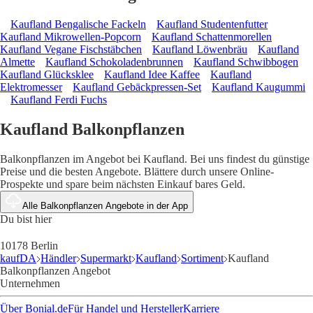
Kaufland Bengalische Fackeln
Kaufland Studentenfutter
Kaufland Mikrowellen-Popcorn
Kaufland Schattenmorellen
Kaufland Vegane Fischstäbchen
Kaufland Löwenbräu
Kaufland
Almette
Kaufland Schokoladenbrunnen
Kaufland Schwibbogen
Kaufland Glücksklee
Kaufland Idee Kaffee
Kaufland
Elektromesser
Kaufland Gebäckpressen-Set
Kaufland Kaugummi
Kaufland Ferdi Fuchs
Kaufland Balkonpflanzen
Balkonpflanzen im Angebot bei Kaufland. Bei uns findest du günstige
Preise und die besten Angebote. Blättere durch unsere Online-
Prospekte und spare beim nächsten Einkauf bares Geld.
Alle Balkonpflanzen Angebote in der App
Du bist hier
10178 Berlin
kaufDA
Händler
Supermarkt
Kaufland
Sortiment
Kaufland
Balkonpflanzen Angebot
Unternehmen
Über Bonial.de
Für Handel und Hersteller
Karriere