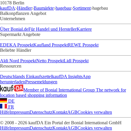
10178 Berlin
kaufDA
Händler
Baumärkte
hagebau
Sortiment
hagebau
Balkonpflanzen Angebot
Unternehmen
Über Bonial.de
Für Handel und Hersteller
Karriere
Supermarkt Angebote
EDEKA Prospekt
Kaufland Prospekt
REWE Prospekt
Beliebte Händler
Aldi Nord Prospekt
Netto Prospekt
Lidl Prospekt
Ressourcen
Deutschlands Einkaufszettel
kaufDA Insights
App
herunterladen
Pressemeldungen
Member of Bonial International Group
The network for
location based shopping information
DE
FR
Hilfe
Impressum
Datenschutz
Kontakt
AGB
Cookies verwalten
© 2008 - 2026 kaufDA Ein Portal der Bonial International GmbH
Hilfe
Impressum
Datenschutz
Kontakt
AGB
Cookies verwalten