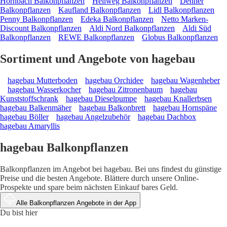
Hornbach Balkonpflanzen
Hellweg Balkonpflanzen
Dehner
Balkonpflanzen
Kaufland Balkonpflanzen
Lidl Balkonpflanzen
Penny Balkonpflanzen
Edeka Balkonpflanzen
Netto Marken-
Discount Balkonpflanzen
Aldi Nord Balkonpflanzen
Aldi Süd
Balkonpflanzen
REWE Balkonpflanzen
Globus Balkonpflanzen
Sortiment und Angebote von hagebau
hagebau Mutterboden
hagebau Orchidee
hagebau Wagenheber
hagebau Wasserkocher
hagebau Zitronenbaum
hagebau
Kunststoffschrank
hagebau Dieselpumpe
hagebau Knallerbsen
hagebau Balkenmäher
hagebau Balkonbrett
hagebau Hornspäne
hagebau Böller
hagebau Angelzubehör
hagebau Dachbox
hagebau Amaryllis
hagebau Balkonpflanzen
Balkonpflanzen im Angebot bei hagebau. Bei uns findest du günstige
Preise und die besten Angebote. Blättere durch unsere Online-
Prospekte und spare beim nächsten Einkauf bares Geld.
Alle Balkonpflanzen Angebote in der App
Du bist hier