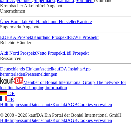
kaufDA
Händler
Supermarkt
Kaufland
Sortiment
Kaufland
Krombacher Alkoholfrei Angebot
Unternehmen
Über Bonial.de
Für Handel und Hersteller
Karriere
Supermarkt Angebote
EDEKA Prospekt
Kaufland Prospekt
REWE Prospekt
Beliebte Händler
Aldi Nord Prospekt
Netto Prospekt
Lidl Prospekt
Ressourcen
Deutschlands Einkaufszettel
kaufDA Insights
App
herunterladen
Pressemeldungen
Member of Bonial International Group
The network for
location based shopping information
DE
FR
Hilfe
Impressum
Datenschutz
Kontakt
AGB
Cookies verwalten
© 2008 - 2026 kaufDA Ein Portal der Bonial International GmbH
Hilfe
Impressum
Datenschutz
Kontakt
AGB
Cookies verwalten