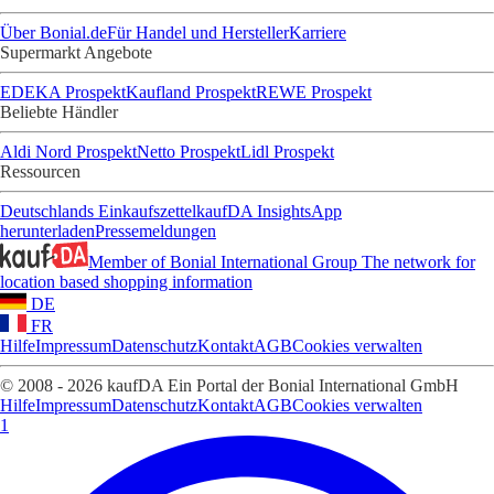
Über Bonial.de
Für Handel und Hersteller
Karriere
Supermarkt Angebote
EDEKA Prospekt
Kaufland Prospekt
REWE Prospekt
Beliebte Händler
Aldi Nord Prospekt
Netto Prospekt
Lidl Prospekt
Ressourcen
Deutschlands Einkaufszettel
kaufDA Insights
App
herunterladen
Pressemeldungen
Member of Bonial International Group
The network for
location based shopping information
DE
FR
Hilfe
Impressum
Datenschutz
Kontakt
AGB
Cookies verwalten
© 2008 - 2026 kaufDA Ein Portal der Bonial International GmbH
Hilfe
Impressum
Datenschutz
Kontakt
AGB
Cookies verwalten
1