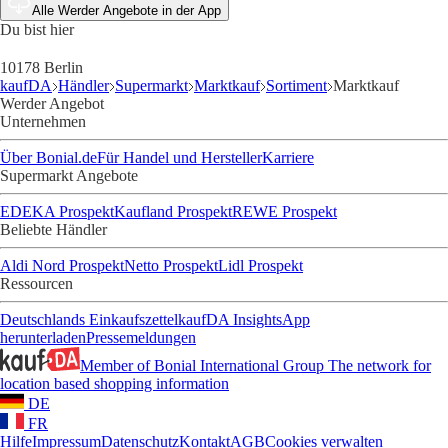
Alle Werder Angebote in der App
Du bist hier
10178 Berlin
kaufDA
Händler
Supermarkt
Marktkauf
Sortiment
Marktkauf
Werder Angebot
Unternehmen
Über Bonial.de
Für Handel und Hersteller
Karriere
Supermarkt Angebote
EDEKA Prospekt
Kaufland Prospekt
REWE Prospekt
Beliebte Händler
Aldi Nord Prospekt
Netto Prospekt
Lidl Prospekt
Ressourcen
Deutschlands Einkaufszettel
kaufDA Insights
App
herunterladen
Pressemeldungen
Member of Bonial International Group
The network for
location based shopping information
DE
FR
Hilfe
Impressum
Datenschutz
Kontakt
AGB
Cookies verwalten