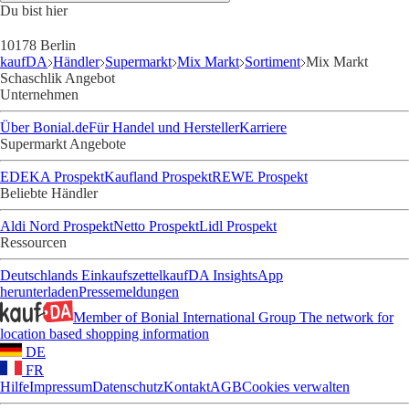
Du bist hier
10178 Berlin
kaufDA
Händler
Supermarkt
Mix Markt
Sortiment
Mix Markt
Schaschlik Angebot
Unternehmen
Über Bonial.de
Für Handel und Hersteller
Karriere
Supermarkt Angebote
EDEKA Prospekt
Kaufland Prospekt
REWE Prospekt
Beliebte Händler
Aldi Nord Prospekt
Netto Prospekt
Lidl Prospekt
Ressourcen
Deutschlands Einkaufszettel
kaufDA Insights
App
herunterladen
Pressemeldungen
Member of Bonial International Group
The network for
location based shopping information
DE
FR
Hilfe
Impressum
Datenschutz
Kontakt
AGB
Cookies verwalten