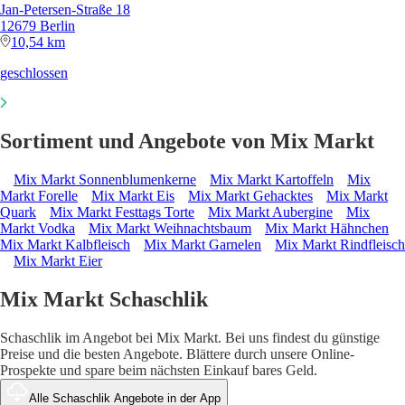
Jan-Petersen-Straße 18
12679 Berlin
10,54 km
geschlossen
Sortiment und Angebote von Mix Markt
Mix Markt Sonnenblumenkerne
Mix Markt Kartoffeln
Mix
Markt Forelle
Mix Markt Eis
Mix Markt Gehacktes
Mix Markt
Quark
Mix Markt Festtags Torte
Mix Markt Aubergine
Mix
Markt Vodka
Mix Markt Weihnachtsbaum
Mix Markt Hähnchen
Mix Markt Kalbfleisch
Mix Markt Garnelen
Mix Markt Rindfleisch
Mix Markt Eier
Mix Markt Schaschlik
Schaschlik im Angebot bei Mix Markt. Bei uns findest du günstige
Preise und die besten Angebote. Blättere durch unsere Online-
Prospekte und spare beim nächsten Einkauf bares Geld.
Alle Schaschlik Angebote in der App