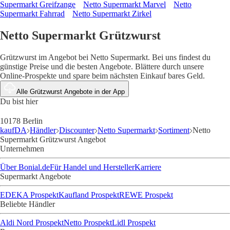
Supermarkt Greifzange
Netto Supermarkt Marvel
Netto
Supermarkt Fahrrad
Netto Supermarkt Zirkel
Netto Supermarkt Grützwurst
Grützwurst im Angebot bei Netto Supermarkt. Bei uns findest du
günstige Preise und die besten Angebote. Blättere durch unsere
Online-Prospekte und spare beim nächsten Einkauf bares Geld.
Alle Grützwurst Angebote in der App
Du bist hier
10178 Berlin
kaufDA
Händler
Discounter
Netto Supermarkt
Sortiment
Netto
Supermarkt Grützwurst Angebot
Unternehmen
Über Bonial.de
Für Handel und Hersteller
Karriere
Supermarkt Angebote
EDEKA Prospekt
Kaufland Prospekt
REWE Prospekt
Beliebte Händler
Aldi Nord Prospekt
Netto Prospekt
Lidl Prospekt