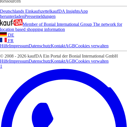
Ressourcen
Deutschlands Einkaufszettel
kaufDA Insights
App
herunterladen
Pressemeldungen
Member of Bonial International Group
The network for
location based shopping information
DE
FR
Hilfe
Impressum
Datenschutz
Kontakt
AGB
Cookies verwalten
© 2008 - 2026 kaufDA Ein Portal der Bonial International GmbH
Hilfe
Impressum
Datenschutz
Kontakt
AGB
Cookies verwalten
1