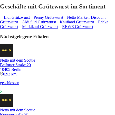
Geschäfte mit Grützwurst im Sortiment
Lidl Grützwurst
Penny Grützwurst
Netto Marken-Discount
Grützwurst
Aldi Süd Grützwurst
Kaufland Grützwurst
Edeka
Grützwurst
Marktkauf Grützwurst
REWE Grützwurst
Nächstgelegene Filialen
Netto mit dem Scottie
Belforter Straße 20
10405 Berlin
0,93 km
geschlossen
Netto mit dem Scottie
Koppenstraße 93